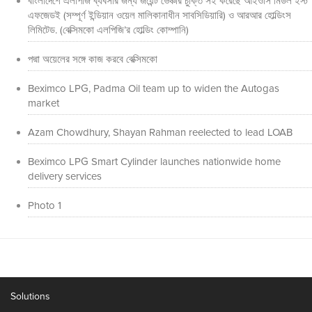
বাংলাদেশে এলপিজি ব্যবসার জন্য জয়েন্ট ভেঞ্চার চুক্তি সই করেছে আইওসি মিডল ইস্ট
এফজেডই (সম্পূর্ণ ইন্ডিয়ান ওয়েল মালিকানাধীন সাবসিডিয়ারি) ও আরআর হোল্ডিংস
লিমিটেড. (বেক্সিমকো এলপিজি’র হোল্ডিং কোম্পানি)
পদ্মা অয়েলের সঙ্গে কাজ করবে বেক্সিমকো
Beximco LPG, Padma Oil team up to widen the Autogas
market
Azam Chowdhury, Shayan Rahman reelected to lead LOAB
Beximco LPG Smart Cylinder launches nationwide home
delivery services
Photo 1
Solutions