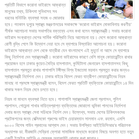
প্রতিটি বিভাগে করোনা ভাইরাসে আক্রান্ত
মানুষের তথ্য, চিকিৎসা সুবিধাসহ সব
ধরনের মনিটরিং ব্যবস্থা সহজ ও জোরদার
হবে। গতকাল দুপুরে স্বাস্থ্য মন্ত্রণালয়ের সভাকক্ষে ‘করোনা ভাইরাস মোকাবিলায় করণীয়’
শীর্ষক আলোচনা সভায় সভাপতির বক্তব্যে এসব কথা বলেন স্বাস্থ্যমন্ত্রী। সভায় করোনা
ভাইরাস সংক্রান্ত দেশের সার্বিক পরিস্থিতি নিয়ে আলোচনা হয়। দেশে করোনা আক্রান্ত
রোগী বৃদ্ধি পেলে কি উদ্যোগ নেয়া হবে সে ব্যাপারে বিস্তারিত আলোচনা হয়। করোনা
ভাইরাসে আক্রান্ত দেশ থেকে যাত্রীরা যেন বাংলাদেশে এই মুহূর্তে না আসে সে ব্যাপারে
কিছু নির্দেশনা দেন স্বাস্থ্যমন্ত্রী। করোনা ভাইরাসের কারণে বেশি মানুষ কোয়ারেন্টিনে রাখার
প্রয়োজন হলে ঢাকার কুয়েত-মৈত্রি হাসপাতাল, কুর্মিটোলা জেনারেল হাসপাতালসহ কিছু
হাসপাতাল প্রস্তুত রাখার পাশাপাশি টঙ্গীস্থ বিশ্ব ইজতেমা ময়দান প্রস্তুত করার জন্যও
স্বাস্থ্যমন্ত্রী নির্দেশনা দেন। ঢাকার বাইরে বিদেশ ফেরত যাত্রীগণ কোয়ারেন্টিনের নিয়ম
মানছে না প্রসঙ্গে স্বাস্থ্যমন্ত্রী বলেন, বিদেশ ফেরত প্রতিটি ব্যক্তিকে কোয়ারেন্টিনে ১৪ দিন
থাকার সকল নিয়ম মেনে চলতে হবে।
নিয়ম না মানলে ব্যবস্থা নিতে হবে। পাশাপাশি স্বাস্থ্যমন্ত্রী জেলা প্রশাসন, পুলিশ
প্রশাসন, গোয়েন্দা শাখার দায়িত্বপ্রাপ্ত ব্যক্তিদের জোরালো ভূমিকা পালনের নির্দেশনা
দেবার জন্য স্বাস্থ্য সেবা সচিবকে নির্দেশ দেন। উল্লেখ্য, সভায় দেশের চিকিৎসকদের
প্রটেকশনের জন্য বেক্সিমকো গ্রুপের ভাইস চেয়ারম্যান সালমান এফ. রহমান, এমপি
৬০০০ বিশেষ গাউন প্রদানের আশ্বাস দেন। সভায় উপস্থিত আইইডিসিআর’র পরিচালক
অধ্যাপক ডা. মীরজাদি সেব্রিনা ফ্লোরা সামাজিক মাধ্যমে করোনা বিষয়ে অবগত হতে নতুন
একটি ইমেইল আইডি ও ফেসবুক অ্যাকাউন্ট খোলার কথা জানান।